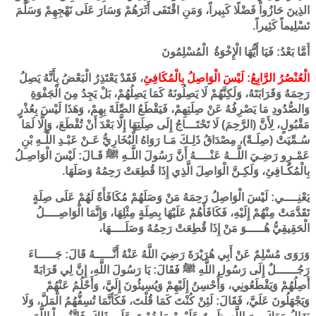
الذِينَ حَازُواْ فَضْلًا كَبِيراً، وَمَنِ اقْتَفَى أَثَرَهُمْ وَسَارَ عَلَى نَهْجِهِمْ وَسَلَّمَ
تَسْلِيماً كَثِيراً.
أَمَّا بَعْدُ: فَيَا أَيُّهَا الْإِخْوَةُ الْمُسْلِمُونَ
الْعُنْصُرُ الرَّابِعُ: لَيْسَ الْوَاصِلُ بِالْمُكَافِئِ
، فَقَدْ يَعْتَذِرُ الْبَعْضُ بِأَنَّهُ يَصِلُ
رَحِمَهُ وَقَرَابَتَهُ، وَلَكِنَّهُمْ لَا يَصِلُونَهُ كَمَا يَصِلُهُمْ، بَلْ يَجِدُ مِنَ الْجَفْوَةِ
وَالصُّدُودِ مَا يَصْرِفُهُ عَنْ صِلَتِهِمْ، فَيَقْطَعُ الصِّلَةَ بِهِمْ، وَهَذَا لَيْسَ بِعُذْرٍ
مَقْبُولٍ، لِأَنَّ (الرَّحِمَ) لَا تَحْتَـــاجُ إِلَى صِلَتِهَا إِلَّا بَعْدَ أَنْ تُقْطَعَ، وَإِلَّا لَمَا
سُـمِّيَتْ (صِلَـةً)، مِصْدَاقُ ذَلِـكَ مَـا رَوَاهُ الْبُخَارِيُّ عَـنْ عَبْـدِ اللَّـهِ بْنِ
عَمْـرٍو رَضِـيَ اللَّــهُ عَنْــــهُ أَنَّ رَسُولَ اللَّـهِ ﷺ قَـالَ: لَيْسَ الْوَاصِـلُ
بِالْمُكَـافِئِ، وَلَكِـنَّ الْوَاصِلَ الَّذِي إِذَا قُطِعَتْ رَحِمُهُ وَصَلَهَا.
يَعْنِــــي: لَيْسَ الْوَاصِلُ رَحِمَهُ مَنْ وَصَلَهُمْ مُكَافَأَةً لَهُمْ عَلَى صِلَةٍ
تَقَدَّمَتْ مِنْهُمْ إِلَيْهِ، فَكَافَأَهُمْ عَلَيْهَا بِصِلَةٍ مِثْلِهَا، وَإِنَّمَا الْوَاصِــــلُ
الْحَقِيقِيُّ هُـــــوَ مَنْ إِذَا قُطِعَتْ رَحِمُهُ وَصَلَــــهَا،
وَرَوَى مُسْلِمٌ عَنْ أَبِي هُرَيْرَةَ رَضِيَ اللَّهُ عَنْهُ أَنَّـــــهُ قَالَ: جَـــــاءَ
رَجُــــــلٌ إِلَى رَسُولِ اللَّهِ ﷺ فَقَالَ: يَا رَسُولَ اللَّهِ، إِنَّ لِي قَرَابَةً
أَصِلُهُمْ وَيَقْطَعُونِي، وَأُحْسِنُ إِلَيْهِمْ وَيُسِيئُونَ إِلَيَّ، وَأَحْلُمُ عَنْهُمْ
وَيَجْهَلُونَ عَلَيَّ، فَقَالَ: لَئِنْ كُنْتَ كَمَا قُلْتَ، فَكَأنَّمَا تُسِفُّهُمُ الْمَلَّ، وَلَا