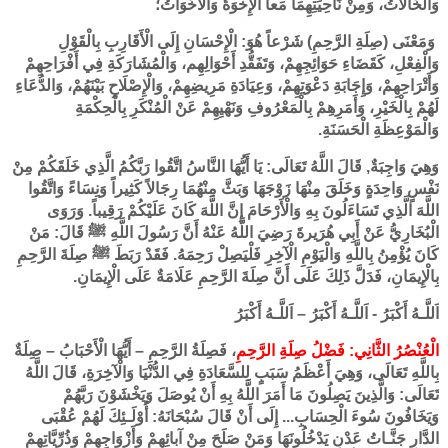
وَالْخَالَاتُ، وَمِنْ نَاحِيَتِهِمَا مَعاً الْإِخْوَةُ وَالْأَخَوَاتُ؛
وَمَعْنَى (صِلَةِ الرَّحِمِ) شَرْعاً هُوَ: الْإِحْسَانِ إِلَى الْأَقَارِبِ بِالْقَوْلِ
وَالْفِعْلِ، كَقَضَاءِ حَوَائِجِهِمْ، وَتَفَقُّدِ أَحْوَالِهِم، وَالْمُشَارَكَةِ فِي أَفْرَاحِهِمْ
وَأَتْرَاحِهِمْ، وَإِجَابَةِ دَعْوَتِهِمْ، وَعِيَادَةِ مَرِيضِهِمْ، وَالْإِصْلَاحِ بَيْنَهُمْ، وَالدُّعَاءِ
لَهُمْ بِالْخَيْرِ، وَأَمَرِهِمْ بِالْمَعْرُوفِ وَنَهْيِهِمْ عَنْ الْمُنْكَرِ بِالْحِكْمَةِ
وَالْمَوْعِظَةِ الْحَسَنَةِ.
وَهِيَ وَاجِبَةٌ, قَالَ اللَّهُ تَعَالَى: يَا أَيُّهَا النَّاسُ اتَّقُوا رَبَّكُمُ الَّذِي خَلَقَكُمْ مِنْ
نَفْسٍ وَاحِدَةٍ وَخَلَقَ مِنْهَا زَوْجَهَا وَبَثَّ مِنْهُمَا رِجَالاً كَثِيراً وَنِسَاءً وَاتَّقُوا
اللَّهَ الَّذِي تَسَاءَلُونَ بِهِ وَالْأَرْحَامَ إِنَّ اللَّهَ كَانَ عَلَيْكُمْ رَقِيباً. وَرَوَى
الْبُخَارِيُّ عَنْ أَبِي هُرَيرةَ رَضِيَ اللَّهُ عَنْهُ أَنَّ رَسُولَ اللَّهِ ﷺ قَالَ: مَنْ
كَانَ يُؤْمِنُ بِاللَّهِ وَالْيَوْمِ الْآخِرِ فَلْيَصِلْ رَحِمَهُ. فَقَدْ رَبَطَ ﷺ صِلَةَ الرَّحِمِ
بِالْإِيمَانِ، فَدَلَّ ذَلِكَ عَلَى أَنَّ صِلَةَ الرَّحِمِ عَلَامَةٌ عَلَى الْإِيمَانِ.
اَللَّـهُ أَكْبَرُ - اَللَّـهُ أَكْبَرُ – اَللَّـهُ أَكْبَرُ
الْعُنْصُرُ الثَّانِي: فَضْلُ صِلَةِ الرَّحِمِ
، فَصِلَةُ الرَّحِمِ – أَيُّهَا الْأَحْبَابُ – صِلَةٌ
بِاللَّهِ تَعَالَى، وَهِيَ أَعْظَمُ سَبَبٍ لِلسَّعَادَةِ فِي الدُّنْيَا وَالْآخِرَةِ، قَالَ اللَّهُ
تَعَالَى: وَالَّذِينَ يَصِلُونَ مَا أَمَرَ اللَّهُ بِهِ أَنْ يُوصَلَ وَيَخْشَوْنَ رَبَّهُمْ
وَيَخَافُونَ سُوءَ الْحِسَابِ... إِلَى أَنْ قَالَ سُبْحَانَهُ: أُوْلَـئِكَ لَهُمْ عُقْبَى
الدَّارِ جَنَّـاتُ عَدْنٍ يَدْخُلُونَهَا وَمَنْ صَلَحَ مِنْ آبائِهِمْ وَأَزْوَاجِهِمْ وَذُرِّيَّاتِهِمْ