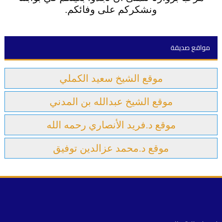
ونشكركم على وفائكم.
مواقع صديقة
موقع الشيخ سعيد الكملي
موقع الشيخ عبدالله بن المدني
موقع د.فريد الأنصاري رحمه الله
موقع د.محمد عزالدين توفيق