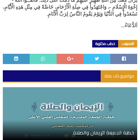
يَزَالُ مَعَكَ مِنَ اللَّهِ ظَهِيرٌ عَلَيْهِمْ مَا دُمْتَ عَلَى ذَلِكَ. فَاتَّقُــواْ اللَّهَ -
إِخْوَةَ الْإِسْلَامِ -، وَاجْتَهَدُواْ فِي صِلَةِ الْأَرْحَامِ، خَاصَّةً فِي مِثْلِ هَذِهِ الْأَيَّامِ،
تَسْعَدُواْ فِي الدُّنْيَا وَيَوْمَ يَقُومُ النَّاسُ لِرَبِّ الْأَنَامِ.
اَلدُّعَاءُ...
التصنيف:
خطب مكتوبة
مواضيع ذات صلة:
خطبة الجمعة الإيمان والصلاة