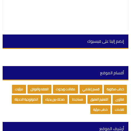
إنضم إلينا على فيسبوك
أقسام الموقع
خطب مكتوبة
قسم إعلامي
مقالات وبحوث
الفقه والنوازل
مرئيات
فتاوى
التعليم العتيق
مساجدنا
صحتك بين يديك
الكنولوجية الحديثة
لقاءات
خطب مرئية
أرشيف الموقع