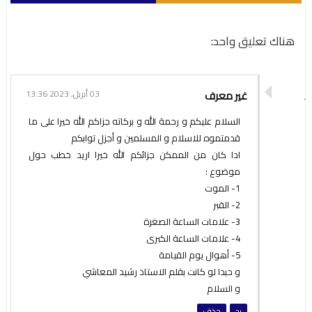
هناك تعليق واحد:
غير معرف
03 أبريل, 2023 13:36
السلام عليكم و رحمة الله و بركاته جزاكم الله خيرا على ما
قدمتموه للاسلام و المسلمين و أجزل توابكم
ادا كان من الممكن جزائكم الله خيرا اريد خطب حول
موضوع :
1- الموت
2- القبر
3- علامات الساعة الصغرة
4- علامات الساعة الكبرى
5- أهوال يوم القيامة
و حبدا لو كانت بقلم الاستاذ رشيد المعاشي
و السلام
رد
حذف