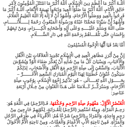
اَللَّـهُ أَكْبَرُ مَا أَعْظَمَ دِينَ الْإِسْلَامِ، اَللَّهُ أَكْبَرُ مَا امْتَثَلَ الْمُؤْمِنُونَ لِأَمْرِ
خَالِقِ الْأَنَامِ، اَللَّهُ أَكْبَرُ مَا صَلَّوُاْ الْعِيدَ وَذَبَحُواْ بَهِيمَةَ الْأَنْعَامِ، اَللَّـهُ أَكْبَرُ مَا
فَرِحُواْ بِالْعِيدِ وَوَصَلُواْ الْأَرْحَامَ، وَأَشْهَدُ أَنْ لَّا إِلَهَ إلَّا اللَّهُ الْعَلِيمُ الْعَلَّامُ،
وَأَشْهَدُ أَنَّ سَيِّدَنَا مُحَمَّدًا عَبْدُهُ وَرَسُولُهُ الْمَبْعُوثُ رَحْمَةً لِـــــلْأَنَــــــامِ،
صَلَّى اللَّهُ وَسَلَّمَ عَلَيْــــهِ وَعَلَى آلِهِ وَأَصْحَابِهِ الْكِــــرَامِ، وَمَنْ تَبِعَهُمْ
بِإِحْسَانٍ حَتَّى نَلْقَـــاهُمْ بِرَحْمَةِ اللَّهِ فِي دَارِ السَّــــلَامِ.
أَمَّا بَعْدُ فَيَا أَيُّهَا الْإِخْوةُ الْمُسْلِمُونَ
إِنَّ مِنْ أَبْرَزِ مَظَاهِرِ الْعِيدِ فِي الْإِسْلَامِ تَجْدِيدَ الْعَلاَقَاتِ بَيْنَ الْأَهْلِ
وَالْأَحْبَابِ، وَنِسْيَانَ كُلِّ مَا مِنْ شَأْنِهِ أَنْ يُعَكِّرَ صَفَاءَ الْوُدِّ وَيُشَوِّشَ
الْأَلْبَابَ، وَالسَّعْيَ إِلَى صِلَةِ الرَّحِمِ مَعَ الْأَهْلِ وَالْأَصْحَابِ، لِذَلِكُمْ
سَيَكُونُ عُنْوَانُ خُطْبَتِنَا لِهَذَا الْيَوْمِ الْمُبَارَكِ السَّعِيدِ الْأَغَــــــرِّ –
بِحَـــــوْلِ اللَّهِ تَعَــــالَى – هُوَ: تَذْكِيرُ إِخْوَةِ الْإِسْلَامِ، بِوُجُوبِ صِلَةِ
الْأَرْحَامِ، وَسَنُرَكِّــزُ كَــلَامَنَا عَلَى هَـذَا الْعُنْوَانِ مِنْ خِـلَالِ أَرْبَعَةِ
عَنَاصِرَ:
الْعُنْصُرُ الْأَوَّلُ: مَفْهُومُ صِلَةِ الرَّحِمِ وَحُكْمُهَا
، فَـ(الرَّحِمُ) فِي اللُّغَةِ هُوَ:
رَحِـمُ الْمَرْأَةِ، وَمِنْهُ اسْتُعِيرَ (الرَّحِمُ) لِلْقَـرَابَةِ، لِكَوْنِهِمْ خَارِجِينَ مِنْ
رَحِمٍ وَاحِدَةٍ، وَالْمُرَادُ بِـ(الرَّحِمِ) شَرْعًا هُمُ: الْأَقْرِبَاءُ فِي طَرَفَيِ الرَّجُلِ
وَالْمَرْأَةِ. فَمِنْ نَاحِيَةِ الْأَبِ الْأَعْمَامُ وَالْعَمَّاتُ، وَمِنْ نَاحِيَةِ الْأُمِّ الْأَخْوَالُ