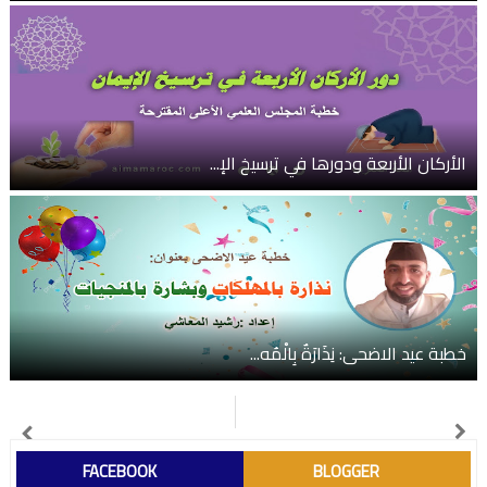
الأركان الأربعة ودورها في ترسيخ الإ...
خطبة عيد الاضحى: نِذَارَةٌ بِالْمُه...
FACEBOOK
BLOGGER