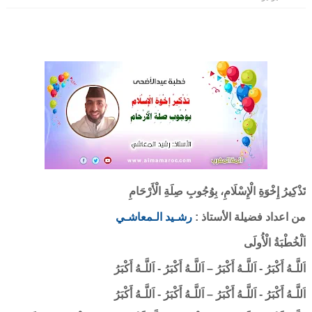
تَذْكِيرُ إِخْوَةِ الْإِسْلَامِ، بِوُجُوبِ صِلَةِ الْأَرْحَامِ
من اعداد فضيلة الأستاذ :
رشـيد الـمعاشـي
اَلْخُطْبَةُ الْأُولَى
اَللَّـهُ أَكْبَرُ - اَللَّـهُ أَكْبَرُ – اَللَّـهُ أَكْبَرُ - اَللَّـهُ أَكْبَرُ
اَللَّـهُ أَكْبَرُ - اَللَّـهُ أَكْبَرُ – اَللَّـهُ أَكْبَرُ - اَللَّـهُ أَكْبَرُ