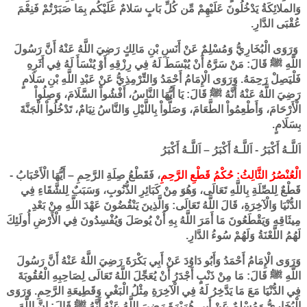
وَالملائِكَةُ يَدْخُلُونَ عَلَيْهِمْ مِّن كُلِّ بَابٍ سَلامٌ عَلَيْكُم بِمَا صَبَرْتُمْ فَنِعْمَ
عُقْبَى الدَّارِ.
وَرَوَى الْبُخَارِيُّ وَمُسْلِمٌ عَنْ أَنَسِ بْنِ مَالِكٍ رَضِيَ اللَّهُ عَنْهُ أَنَّ رَسُولَ
اللَّهِ ﷺ قَالَ: مَنْ سَرَّهُ أَنْ يُبْسَطَ لَهُ فِي رِزْقِهِ أَوْ يُنْسَأَ لَهُ فِي أَثَرِهِ
فَلْيَصِلْ رَحِمَهُ. وَرَوَى الْإِمَامُ أَحْمَدُ وَالتِّرْمِذِيُّ عَنْ عَبْدِ اللَّهِ بْنِ سَلَامٍ
رَضِيَ اللَّهُ عَنْهُ أَنَّهُ ﷺ قَالَ: يَا أَيُّهَا النَّاسُ، أَفْشُواْ السَّلَامَ، وَصِلُواْ
الْأَرْحَامَ، وَأَطْعِمُواْ الطَّعَامَ، وَصَلُّواْ بِاللَّيْلِ وَالنَّاسُ نِيَامٌ، تَدْخُلُواْ الْجَنَّةَ
بِسَلَامٍ.
اَللَّـهُ أَكْبَرُ - اَللَّـهُ أَكْبَرُ – اَللَّـهُ أَكْبَرُ
الْعُنْصُرُ الثَّالِثُ: حُكْمُ قَطْعِ الرَّحِمِ
، فَقَطْعُ صِلَةِ الرَّحِمِ – أَيُّهَا الْأَحْبَابُ -
قَطْعٌ لِلصِّلَةِ بِاللَّهِ تَعَالَى، وَهُوَ مِنْ كَبَائِرِ الذُّنُوبِ، وَسَبَبٌ لِلشَّقَاءِ فِي
الدُّنْيَا وَالْآخِرَةِ، قَالَ اللَّهُ تَعَالَى: وَالَّذِينَ يَنْقُضُونَ عَهْدَ اللَّهِ مِنْ بَعْدِ
مِيثَاقِهِ وَيَقْطَعُونَ مَا أَمَرَ اللَّهُ بِهِ أَنْ يُوصَلَ وَيُفْسِدُونَ فِي الْأَرْضِ أُولَئِكَ
لَهُمُ اللَّعْنَةُ وَلَهُمْ سُوءُ الدَّارِ.
وَرَوَى الْإِمَامُ أَحْمَدُ وَأَبُو دَاوُدَ عَنْ أَبِي بَكْرَةَ رَضِيَ اللَّهُ عَنْهُ أَنَّ رَسُولَ
اللَّهِ ﷺ قَالَ: مَا مِنْ ذَنْبٍ أَجْدَرُ أَنْ يُعَجِّلَ اللَّهُ تَعَالَى لِصَاحِبِهِ الْعُقُوبَةَ
فِي الدُّنْيَا مَعَ مَا يَدَّخِرُ لَهُ فِي الْآخِرَةِ مِثْلُ الْبَغْيِ وَقَطِيعَةِ الرَّحِمِ. وَرَوَى
الْبُخَارِيُّ وَمُسْلِمٌ عَنْ أَبِي هُرَيْرَةَ رَضِيَ اللَّهُ عَنْهُ أَنَّهُ ﷺ قَالَ: إِنَّ اللَّهَ