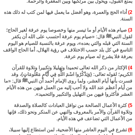
يمنع القبول، ويحول بين مرتكبها وبين المغفرة والرحمة.
2)
أداء الحج والعمرة، وهو أفضل ما يعمل فيها لمن كتب له ذلك هذه
السنة.
3)
صيام هذه الأيام أو ما تيسر منها وخصوصا يوم عرفة لغير الحاج؛
لقول النبيﷺ قال: «صيام يوم عرفة أحتسب على الله أن يكفر
السنة التي قبله والتي بعده»، ويوم عرفة بالنسبة للصيام هو اليوم
التاسع في كل بلد حسب الاختلاف في رؤية الهلال، أما الحاج الواقف
بعرفة فلا يشرع له صيام يوم عرفة.
4)
الإكثار من ذكر الله تعالى تحميدا وتهليلا وتكبيرا وتلاوة للقرآن
الكريم؛ لقوله تعالى: {وَيَذْكُرُوا اسْمَ اللَّهِ فِي أَيَّامٍ مَعْلُومَاتٍ}، وقد
فسرت بأنها أيام العشر، ولما روى الإمام أحمد أن النبيﷺ قال: «ما
من أيام أعظم عند الله ولا أحب إليه من العمل فيهن من هذه الأيام
العشر فأكثروا فيهن من التهليل والتكبير والتحميد».
5)
كثرة الأعمال الصالحة من نوافل العبادات كالصلاة والصدقة
وتلاوة القرآن والأمر بالمعروف والنهي عن المنكر ونحو ذلك، فإنها
من الأعمال التي تضاعف في هذه الأيام.
6)
تشرع في اليوم العاشر منها الأضحية، لمن استطاع إليها سبيلا،