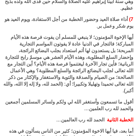
وهي سنة أبينا إبراهيم عليه الصلاة والسلام حين فدى الله ولده بذبح
عظيم.
7)
أداء صلاة العيد وحضور الخطبة من أجل الاستفادة، ويوم العيد هو
يوم شكر وعمل بر.
أيها الإخوة المؤمنون؛ لا ينبغي للمسلم أن يفوت فرصة هذه الأيام
المباركة؛ فالتجار في الدنيا عادة لا يفوتون المواسم التجارية
المربحة؛ بل يستعدون لها أتم استعداد بجلب البضائع الرائجة،
وإحضار السلع المطلوبة، وهذه الأيام العشر هي موسمٌ رابح للتجارة
الربانية؛ فأين تجار الآخرة ليغتنموا فرصة هذه الأيام؟ أين التجار مع
الله تعالى لجلب البضائع الرائجة والسلع المطلوبة؟ وهي الأعمال
الصالحة؛ من الصيام والصدقة والتوبة والاستغفار والإكثار من ذكر
الله تعالى تحميدا وتهليلا وتكبيرا؛ أي: (الحمد لله، ولا إله إلا الله، والله
أكبر).
أقول ما تسمعون وأستغفر الله لي ولكم ولسائر المسلمين أجمعين
والحمد لله رب العلمين…
الخطبة الثانية
الحمد لله رب العالمين…
أما بعد، فيا أيها الاخوة المؤمنون؛ كثير من الناس يسألون في هذه