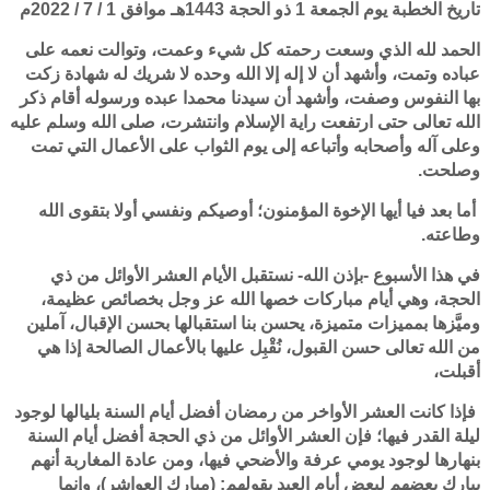
تاريخ الخطبة يوم الجمعة 1 ذو الحجة 1443هـ موافق 1 / 7 / 2022م
الحمد لله الذي وسعت رحمته كل شيء وعمت، وتوالت نعمه على
عباده وتمت، وأشهد أن لا إله إلا الله وحده لا شريك له شهادة زكت
بها النفوس وصفت، وأشهد أن سيدنا محمدا عبده ورسوله أقام ذكر
الله تعالى حتى ارتفعت راية الإسلام وانتشرت، صلى الله وسلم عليه
وعلى آله وأصحابه وأتباعه إلى يوم الثواب على الأعمال التي تمت
وصلحت.
أما بعد فيا أيها الإخوة المؤمنون؛ أوصيكم ونفسي أولا بتقوى الله
وطاعته.
في هذا الأسبوع -بإذن الله- نستقبل الأيام العشر الأوائل من ذي
الحجة، وهي أيام مباركات خصها الله عز وجل بخصائص عظيمة،
وميَّزها بمميزات متميزة، يحسن بنا استقبالها بحسن الإقبال، آملين
من الله تعالى حسن القبول، نُقْبِل عليها بالأعمال الصالحة إذا هي
أقبلت،
فإذا كانت العشر الأواخر من رمضان أفضل أيام السنة بليالها لوجود
ليلة القدر فيها؛ فإن العشر الأوائل من ذي الحجة أفضل أيام السنة
بنهارها لوجود يومي عرفة والأضحي فيها، ومن عادة المغاربة أنهم
يبارك بعضهم لبعض أيام العيد بقولهم: (مبارك العواشر)، وإنما