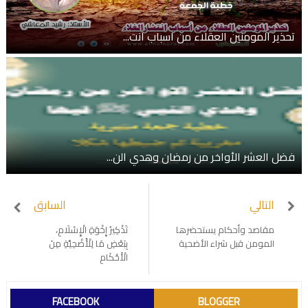
تحذير المومنين العقلاء من اسباب انت...
فضل العشر الأواخر من رمضان وهدي الن...
التالي
السابق
مقاصد وأحكام يستحضرها
تَذْكِيرُ إِخْوَةِ الْإِسْلَامِ،
المومن قبل شراء الأضحية
بِبَعْضِ مَا لِلْأُضْحِيَّةِ مِنَ
الْأَحْكَامِ
FACEBOOK
BLOGGER