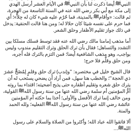
النبيﷺ أيضا ذكرت لنا بأن النبيﷺ في الأيام العشر أرسل الهدي
إلى مكة مع أبي بكر رضي الله عنه في السنة التاسعة من الهجرة،
ثم قالت: «وأقامﷺ بالمدينة، فما حُرُم عليه شيء كان له حِلاًّ»؛ أي
فما حرم على نفسه شيئا كان حلالا له؛ ومن هنا قالت الحنفية: يدخل
في ذلك جواز تقليم الأظفار وحلق الشعر.
أما مذهب إمامنا مالك رضي الله عنه فقد توسط فسلك مسلكا بين
التشدد والتساهل؛ فقال بأن ترك الحلق وترك التقليم مندوب وليس
بواجب، وهو مذهب الشافعية أيضا؛ فمن التزم بالترك فله أجره،
ومن حلق وقلَّم فلا حرج؛
قال الشيخ خليل في مختصره: "و(ندب) ترك حلق وقلمٍ لِمُضَحٍّ عشرَ
ذي الحجة"؛ والخطب هنا سهل، فمن أراد أن يضحي يستحب له أن
يترك حلق شعره وتقليم أظفاره حتى يذبح أضحيته؛ اقتداء بما روته
أمُّ المؤمنين أم سلمة رضي الله عنها من سنة رسول اللهﷺ القولية،
ومن خالف إنما ترك الأفضل والأولى؛ أخذا بما حكته أم المؤمنين
عائشة رضي الله عنها من سنة رسول اللهﷺ الفعليه؛ ولله الحمد
والمنة.
ألا فاتقوا الله عباد الله؛ وأكثروا من الصلاة والسلام على رسول
اللهﷺ…