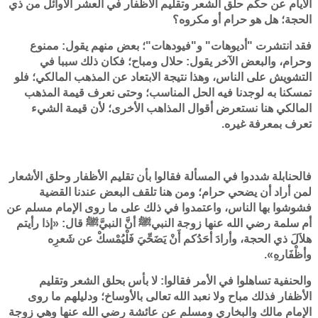
الأيام عن حكم حلق الشعر وتقليم الأظفار في العشر الأوائل من ذي
الحجة؛ هل هو حرام أو مكروه؟
فقد انتشرت "أديوهات" و"فيودهات"؛ بعض منهم يقول: ممنوع
وحرام، والبعض الآخر يقول: حلال ومباح؛ فكان ذلك سببا في
التشويش على الناس، وهذا نتيجة الابتعاد عن المذهب المالكي؛ فلو
تمسكنا به لوجدنا فيه الحل المناسب؛ وحتى نعرف قيمة المذهب
المالكي هنا نستعرض أقوال المذاهب الأخرى؛ لأن قيمة الشيء
تعرف بمعرفة غيره.
فالحنابلة شددوا في المسألة فقالوا بأن تقليم الأظفار وحلق الأشعار
لمن أراد أن يضحي حرام؛ ومن هنا تلقف البعض عندنا القضية
فشوشوا بها الناس، واعتمدوا في ذلك على ما روى الإمام مسلم عن
أم سلمة رضي الله عنها زوجة النبيﷺ أنَّ النبيَّﷺ قال: «إذا رأيتم
هلاَلَ ذي الحجة، وأرادَ أحَدُكم أَنْ يَضَحِّيَ فَلْيُمْسكْ عن شَعرِه
وأظْفَارهِ».
والحنفية تساهلوا في الأمر فقالوا: لا بأس بحلق الشعر وتقليم
الأظفار فذلك مباح ولا نعبد الله تعالى بالأوساخ؛ ودليلهم ما روى
الإمام مالك والبخاري ومسلم عن عائشة رضي الله عنها وهي زوجة