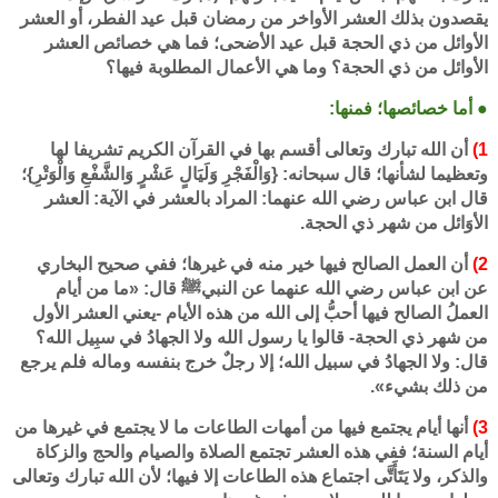
يقصدون بذلك العشر الأواخر من رمضان قبل عيد الفطر، أو العشر
الأوائل من ذي الحجة قبل عيد الأضحى؛ فما هي خصائص العشر
الأوائل من ذي الحجة؟ وما هي الأعمال المطلوبة فيها؟
● أما خصائصها؛ فمنها:
1)
أن الله تبارك وتعالى أقسم بها في القرآن الكريم تشريفا لها
وتعظيما لشأنها؛ قال سبحانه: {وَالْفَجْرِ وَلَيَالٍ عَشْرٍ وَالشَّفْعِ وَالْوَتْرِ}؛
قال ابن عباس رضي الله عنهما: المراد بالعشر في الآية: العشر
الأوَائل من شهر ذي الحجة.
2)
أن العمل الصالح فيها خير منه في غيرها؛ ففي صحيح البخاري
عن ابن عباس رضي الله عنهما عن النبيﷺ قال: «ما من أيام
العملُ الصالح فيها أحبُّ إلى الله من هذه الأيام -يعني العشر الأول
من شهر ذي الحجة- قالوا يا رسول الله ولا الجهادُ في سبِيل الله؟
قال: ولا الجهادُ في سبيل الله؛ إلا رجلٌ خرج بنفسه وماله فلم يرجع
من ذلك بشيء».
3)
أنها أيام يجتمع فيها من أمهات الطاعات ما لا يجتمع في غيرها من
أيام السنة؛ ففي هذه العشر تجتمع الصلاة والصيام والحج والزكاة
والذكر، ولا يَتَأَتَّى اجتماع هذه الطاعات إلا فيها؛ لأن الله تبارك وتعالى