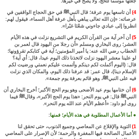
جعلها موسما للحج، ولا يصح في غيرها.
4)
أن تاسعها يوم عرفة؛ قال النبيﷺ في حق الحجاج الواقفين في
عرصاته: «إن الله تعالى يباهي بأهل عرفة أهل السماء، فيقول لهم:
انظروا إلى عبادي جاءوني شعْثا غبْرا».
5)
أن آخر آية من القرآن الكريم في التشريع نزلت في هذه الأيام
العشر؛ روى البخاري ومسلم «أن رجلا من اليهود قال لعمر بن
الخطاب رضي الله عنه: يا أمير المؤمنين؛ آية في كتابكم تقرؤونها؛
لو علينا معشر اليهود نزلت لاتخذنا ذلك اليوم عيدا، قال: أي آية؟
قال: {اليوم أكملت لكم دينكم وأتممت عليكم نعمتي ورضيت لكم
الإسلام دينا}، قال عمر: قد عرفنا ذلك اليوم، والمكان الذي نزلت
فيه على النبيﷺ، وهو قائم بعرفة يوم جمعة».
6)
أن ختامها يوم عيد الأضحى وهو يوم الحج الأكبر؛ أخرج البخاري أن
النبيﷺ قال: في يوم النحر: «هذا يوم الحج الأكبر»، وقالﷺ فيما
روى أبو داود: «أعظم الأيام عند الله يوم النحر».
● أما الأعمال المطلوبة في هذه الأيام؛ فمنها
:
1)
التوبة والإقلاع عن المعاصي وجميع الذنوب، حتى تحقق لنا
الأعمال الصالحة فيها المغفرة والرحمة؛ لأن الإصرار على المعاصي