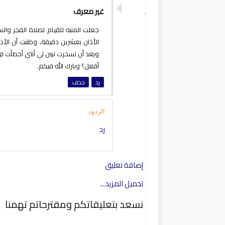
غير معرف
جعلت المنبه للقيام لصلاة الفجر و
الأذان بعشرين دقيقة، وظننت أن الأذا
وبعد أن تسحرت تبين لي أنني أخطأت ف
أفعل؟ وبارك الله فيكم.
رد
حذف
الردود
رد
إضافة تعليق
تحميل المزيد...
نسعد بتعليقاتكم ومقترحاتم تهمنا