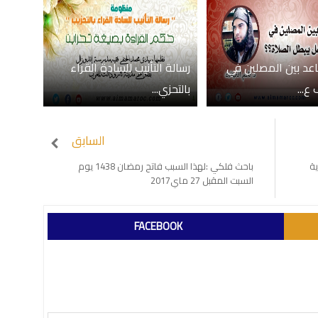
اعد بين المصلين في
رسالة التأنيب للسادة القراء
...
بالتحزي...
السابق
ة
باحث فلكي :لهذا السبب فاتح رمضان 1438 يوم
السبت المقبل 27 ماي2017
FACEBOOK