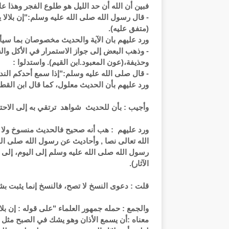
فبين أن الله أن حد الليل هو طلوع الفجر وهذا عام
- قال رسول الله صلى الله عليه وسلم:"إن بلالا ي
(متفق عليه).
ورد عليهم بان الآية والحديث مخصوصان بما سيأت
- وذهب البعض إلى جواز الاستمرار في الأكل وا
وحذيفة،(عون المعبود.ابن القيم). واستدلوا :
- قال صلى الله عليه وسلم:"إذا سمع أحدكم الندا
ورد عليهم بأن الحديث معلول، كما قال ابن القط
وأجيب : بأن للحديث شواهد ترتقي به إلى الاحتج
ورد عليهم : هب أنه صحيح فالحديث منسوخ ولا ي
الله تعالى نصا , وأحاديث عن رسول الله صلى الله
رسول الله صلى الله عليه وسلم إلى اليوم، إلى
الآثار).
قلت : دعوى النسخ لا تصح، فالنسخ إنما يثبت بشر
والجمع : حمله جمهور العلماء "على قوله : إن بلا
معناه :أن يسمع الأذان وهو يشك في الصبح مثل أن