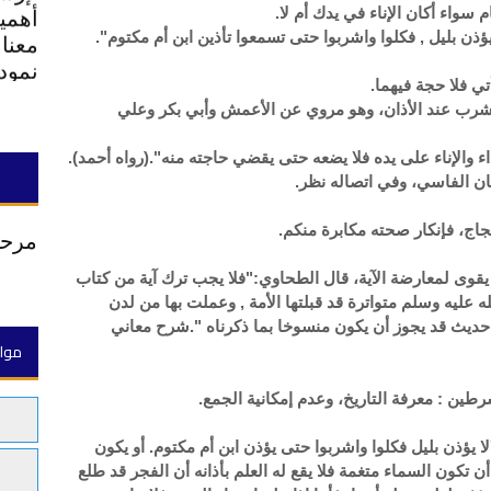
أهمي
 سواء أكان الإناء في يدك أم لا.
معنا
ؤذن بليل , فكلوا واشربوا حتى تسمعوا تأذين ابن أم مكتوم".
نمود
ي فلا حجة فيهما.
لشرب عند الأذان، وهو مروي عن الأعمش وأبي بكر وعلي
ء والإناء على يده فلا يضعه حتى يقضي حاجته منه".(رواه أحمد).
ان الفاسي، وفي اتصاله نظر.
اج، فإنكار صحته مكابرة منكم.
مرحب
قوى لمعارضة الآية، قال الطحاوي:"فلا يجب ترك آية من كتاب
 عليه وسلم متواترة قد قبلتها الأمة , وعملت بها من لدن
 حديث قد يجوز أن يكون منسوخا بما ذكرناه ".شرح معاني
موا
طين : معرفة التاريخ، وعدم إمكانية الجمع.
لا يؤذن بليل فكلوا واشربوا حتى يؤذن ابن أم مكتوم. أو يكون
 تكون السماء متغمة فلا يقع له العلم بأذانه أن الفجر قد طلع