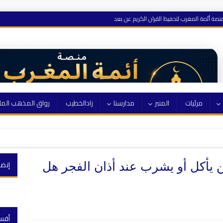
نصة أئمة المغرب لتحفيظ القران الكريم عن بعد
مرئيات
المنبر
مدارسنا
زادالخطيب
رواق المذهب الم
إنضم
ن يأكل أو يشرب عند أذان الفجر هل
أقس