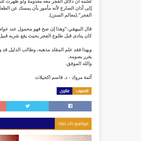
لعلمه أن دلائل الفجر معه معدومة ولو ظهرت للمؤ
إلى أذان الصارخ لأنه مأمور بأن يمسك عن الطعا
الفجر".(معالم السنن).
قال البيهقي:"وهذا إن صح فهو محمول عند عوام أ
كان ينادى قبل طلوع الفجر بحيث يقع شربه قبيل
وبهذا فقد علم المقلد مذهبه، وطالب الدليل قد و
يغرر بصومه.
والله الموفق.
أئمة مروك - د.
قاسم اكحيلات
التصنيف:
فتاوى
مواضيع ذات صلة: