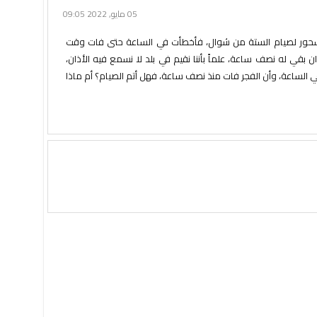
05 مايو, 2022 09:05
السحور لصيام الستة من شوال، فأخطأت في الساعة حتى فات وقت
ن بقي له نصف ساعة، علماً بأننا نقيم في بلد لا نسمع فيه الأذان،
ي الساعة، وأن الفجر فات منذ نصف ساعة، فهل أتم الصيام؟ أم ماذا