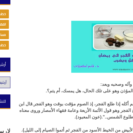
خطب 
الفقه
مساج
خطب 
أرش
 وآله وصحبه وبعد:
المؤذن وهو على تلك الحال، هل يمسك، أم يتم؟.
للنش
تم أكله إذا طلع الفجر، إذ الصوم مؤقت بوقت وهو الفجر.قال ابن
لفجر وهو قول الأئمة الأربعة وعامة فقهاء الأمصار وروى معناه
 طلوع الشمس..".(عون المعبود).
لإرسا
الأبيض من الخيط الأسود من الفجر ثم أتموا الصيام إلى الليل}.