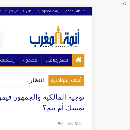
-->
خارطة الموقع
سياسة الخصوصية
اتصل بنا
من نحن ؟
م
قسم إعلامي
مجتمع
إعلاميات
أحدث المواضيع
انتظار..
توجيه المالكية والجمهور فيم
يمسك أم يتم؟
26 مايو
1